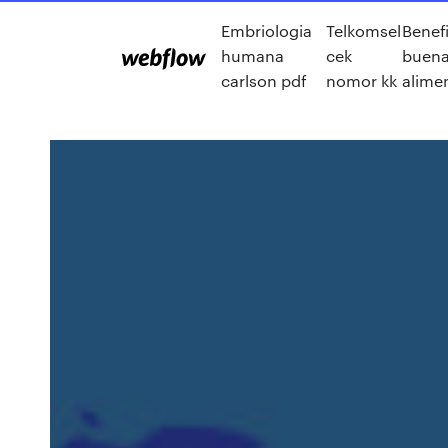
Embriologia
Telkomsel
Benef
humana
cek
buen
carlson pdf
nomor kk
alime