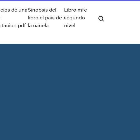
icios de una
Sinopsis del
Libro mfc
a
libro el pais de
segundo
ntacion pdf
la canela
nivel