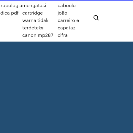
tropologia
mengatasi
caboclo
idica pdf
cartridge
joão
warna tidak
carreiro e
terdeteksi
capataz
canon mp287
cifra