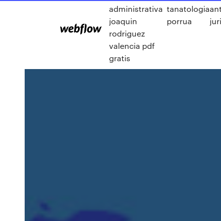
administrativa
tanatologia
an
joaquin
porrua
jur
rodriguez
valencia pdf
gratis