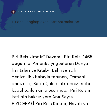
MOREFILESGQGF.WEB.APP
Tutorial lengkap excel sampai mahir pdf
Piri Reis kimdir? Devamı. Piri Reis, 1465
doğumlu, Amerika'yı gösteren Dünya
haritaları ve Kitab-ı Bahriye adlı
denizcilik kitabıyla tanınan, Osmanlı
denizcisi, Kâtip Çelebi, ilk deniz tarihi
kabul edilen ünlü eserinde, "Pirî Reis'in
katlinin haksız yere Ana Sayfa
BİYOGRAFİ Piri Reis Kimdir, Hayatı ve