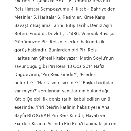
Eserleri 3. Çanakkale'de 1-5 Temmuz 1983 Piri
Reis Haftası Sempozyumu 4. Kitab-ı Bahriye'den
Metinler 5. Haritalar 6. Resimler. Kime Karşı
Savaştı? Başlama Tarihi, Bitiş Tarihi. Deniz Aşırı
Seferi. Endülüs Devleti, -, 1486. Venedik Savaşı.
Günümüzde Piri Reisin eserleri hakkında iki
görüş hakimdir. Bunlardan biri Piri Reis
Haritası'nın Şifresi kitabı yazarı Metin Soylu'nun
savunduğu gibi Piri Reis 13 Oca 2014 Nafiz
Dağdeviren, 'Piri Reis kimdir?', 'Eserleri
nelerdir?', 'Haritasının sırrı ne?' ' Başka haritalar
var mıydı?' sorularının yanıtlarının bulunduğu
Kâtip Çelebi, ilk deniz tarihi kabul edilen ünlü
eserinde, "Pirî Reis'in katlinin haksız yere Ana
Sayfa BİYOGRAFİ Piri Reis Kimdir, Hayatı ve
Eserleri Kısaca. Aslında Piri Reis'i tanımak için en