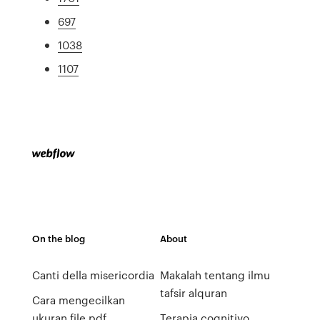
697
1038
1107
On the blog
About
Canti della misericordia
Makalah tentang ilmu
tafsir alquran
Cara mengecilkan
ukuran file pdf
Terapia cognitivo