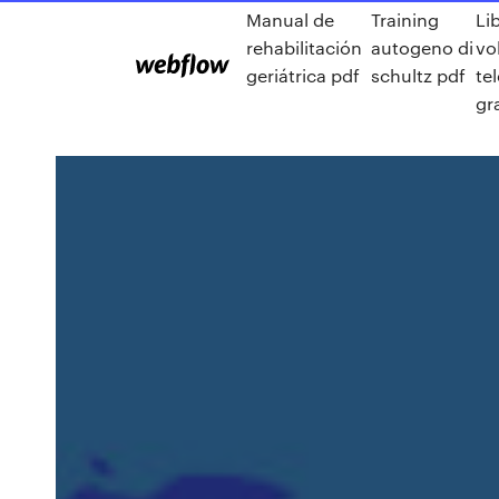
Manual de
Training
Li
rehabilitación
autogeno di
vo
geriátrica pdf
schultz pdf
te
gr