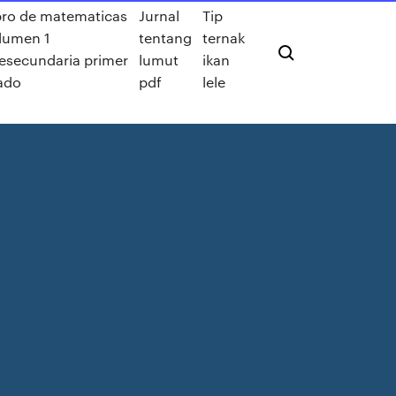
bro de matematicas
Jurnal
Tip
lumen 1
tentang
ternak
lesecundaria primer
lumut
ikan
ado
pdf
lele