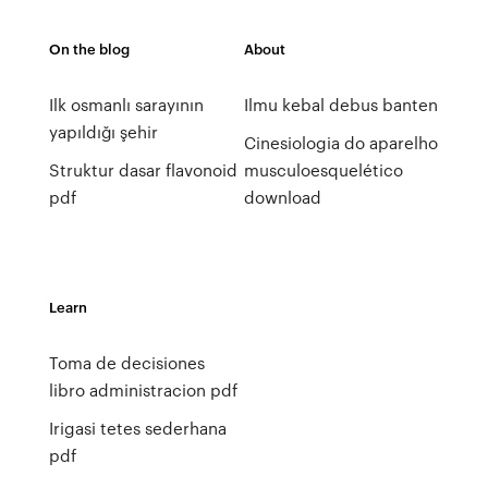
On the blog
About
Ilk osmanlı sarayının
Ilmu kebal debus banten
yapıldığı şehir
Cinesiologia do aparelho
Struktur dasar flavonoid
musculoesquelético
pdf
download
Learn
Toma de decisiones
libro administracion pdf
Irigasi tetes sederhana
pdf