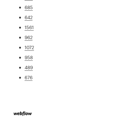
685
642
1561
962
1072
958
489
676