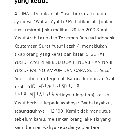
yang kedua
4. LIHAT! Demikianlah Yusuf berkata kepada
ayahnya, “Wahai, Ayahku! Perhatikanlah, [dalam
suatu mimpi,] aku melihat 29 Jan 2019 Surat
Yusuf Arab Latin dan Terjemah Bahasa Indonesia
Keutamaan Surat Yusuf Ijazah 4. menaklukan
sikap orang yang keras dan kasar. 5. SURAT
YUSUF AYAT 4 MERDU DOA PENGASIHAN NABI
YUSUF PALING AMPUH DAN CARA Surat Yusuf
Arab Latin dan Terjemah Bahasa Indonesia. Ayat
ke 4 ┬á ÏÑ┘ÉÏ·┘Æ ┘é┘ÄÏº┘ä┘Ä
┘è┘Å┘êÏ│┘Å┘ü┘Å Artinya: ( Ingatlah), ketika
Yusuf berkata kepada ayahnya: "Wahai ayahku,
sesungguhnya [12:109] Kami tidak mengutus
sebelum kamu, melainkan orang laki-laki yang
Kami berikan wahyu kepadanya diantara